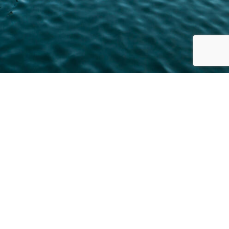
FØLG OSS PÅ:
Personvernerklæring