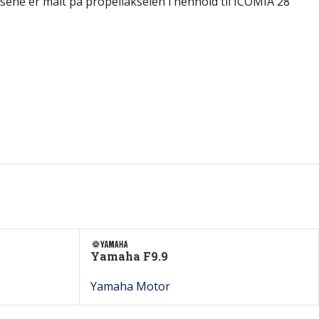
ene er målt på propellakselen i henhold til ICOMIA 28
Yamaha F9.9
Yamaha Motor