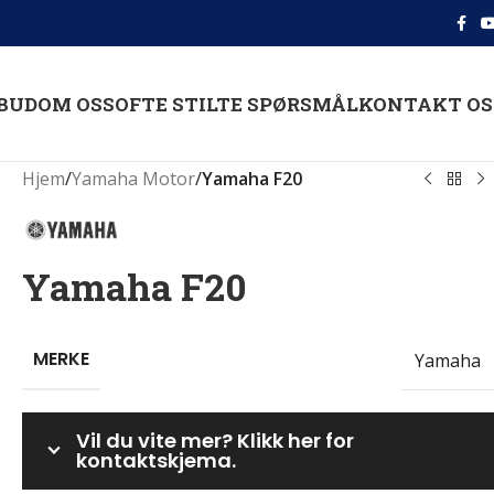
BUD
OM OSS
OFTE STILTE SPØRSMÅL
KONTAKT OS
Hjem
/
Yamaha Motor
/
Yamaha F20
Yamaha F20
MERKE
Yamaha
Vil du vite mer? Klikk her for
kontaktskjema.