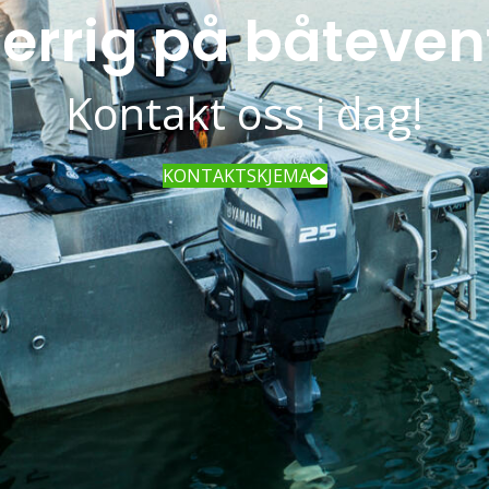
errig på båteven
Kontakt oss i dag!
KONTAKTSKJEMA