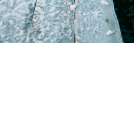
BÅT-BERGE 
Sandviksbode
5035 Bergen-
Telefon:
55 32
Epost:
post@b
©2023 Båt-Berge AS - Alle Rettigheter Reservert