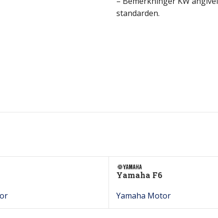
– Bemerkninger KW angivels
standarden.
Yamaha F6
or
Yamaha Motor