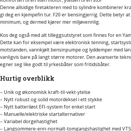
Komforten til en liten motor, ytelsen til en stor
Denne allsidige firetakteren med to sylindre kombinerer kr
gi deg en kjempefin tur. F20 er bensingjerrig. Dette betyr at 
minimum, og dermed kjører mer miljøvennlig.
Kos deg også med alt tilleggsutstyret som finnes for en 
Dette kan for eksempel være elektronisk tenning, startsy
motstanden, vannkjølt bensinpumpe og lyddemper med lange
vanligvis bare på langt større motorer. Den avanserte tekn
egner seg like godt til yrkesbåter som fritidsbåter.
Hurtig overblikk
– Unik og økonomisk kraft-til-vekt-ytelse
– Nytt robust og solid motordeksel i ett stykke
– Nytt batteriløst EFI-system for enkel start
– Manuelle/elektriske startalternativer
– Variabel dorgehastighet
– Langsommere-enn-normalt-tomgangshastighet med VTS-