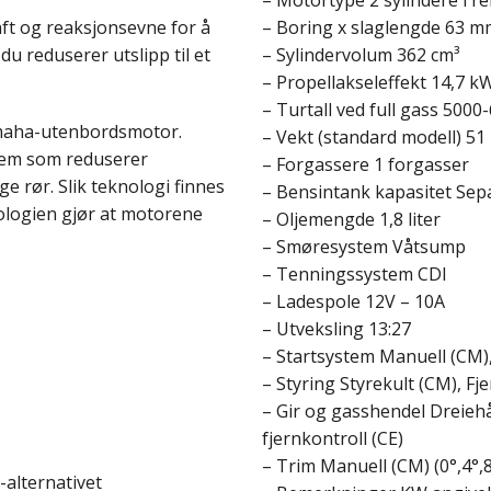
– Motortype 2 sylindere i re
aft og reaksjonsevne for å
– Boring x slaglengde 63 m
du reduserer utslipp til et
– Sylindervolum 362 cm³
– Propellakseleffekt 14,7 k
– Turtall ved full gass 5000
Yamaha-utenbordsmotor.
– Vekt (standard modell) 51
stem som reduserer
– Forgassere 1 forgasser
 rør. Slik teknologi finnes
– Bensintank kapasitet Separ
ologien gjør at motorene
– Oljemengde 1,8 liter
– Smøresystem Våtsump
– Tenningssystem CDI
– Ladespole 12V – 10A
– Utveksling 13:27
– Startsystem Manuell (CM), 
– Styring Styrekult (CM), Fje
– Gir og gasshendel Dreieh
fjernkontroll (CE)
– Trim Manuell (CM) (0°,4°,8
alternativet