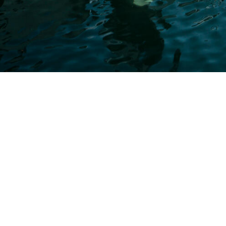
AS
ÅPNINGSTIDER:
r 65
Mandag-fredag: 9 – 16.30
Sandviken
Lørdag: 10 – 14
 0 ...vis mer
Søndag: stengt.
atberge.no