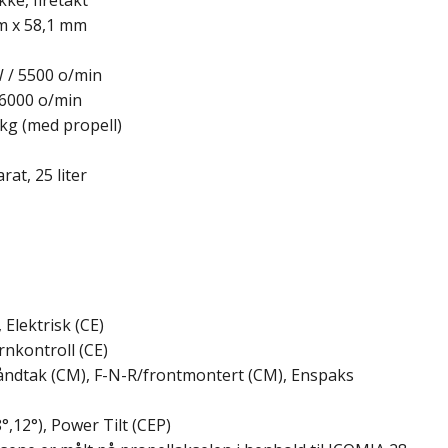
kke, firetakt
m x 58,1 mm
W / 5500 o/min
-6000 o/min
 kg (med propell)
at, 25 liter
Elektrisk (CE)
rnkontroll (CE)
åndtak (CM), F-N-R/frontmontert (CM), Enspaks
°,12°), Power Tilt (CEP)