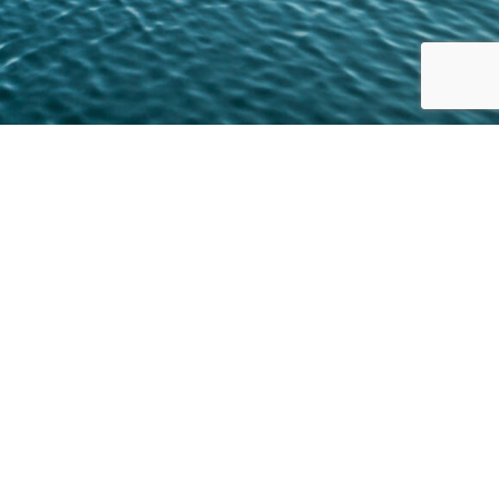
FØLG OSS PÅ:
Personvernerklæring