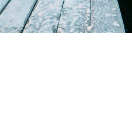
BÅT-BERGE 
Sandviksbode
5035 Bergen-
Telefon:
55 32
Epost:
post@b