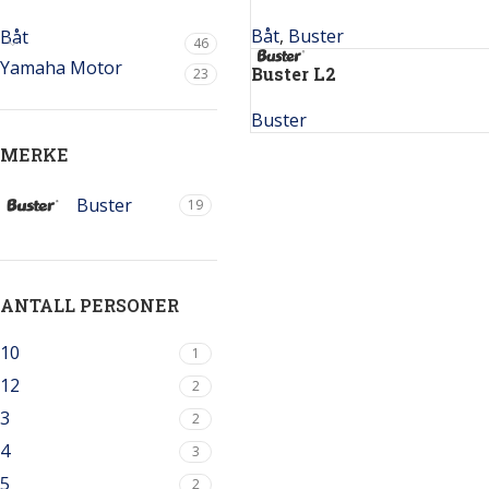
Båt
,
Buster
Båt
46
Yamaha Motor
Buster L2
23
Buster
MERKE
Buster
19
ANTALL PERSONER
10
1
12
2
3
2
4
3
5
2