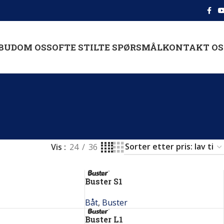
BUD
OM OSS
OFTE STILTE SPØRSMÅL
KONTAKT OS
Vis
24
36
Buster S1
Båt
,
Buster
Buster L1