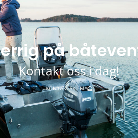
errig på båteven
Kontakt oss i dag!
KONTAKTSKJEMA