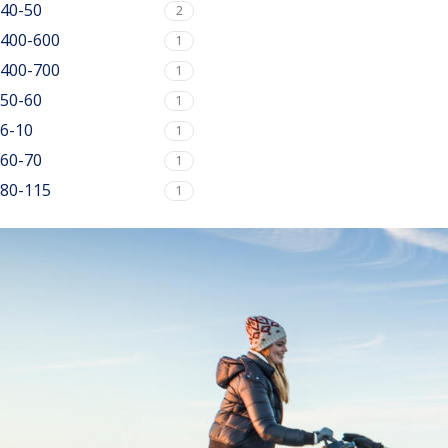
40-50
2
400-600
1
400-700
1
50-60
1
6-10
1
60-70
1
80-115
1