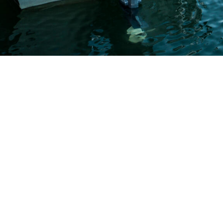
AS
ÅPNINGSTIDER:
r 65
Mandag-fredag: 9 – 16.30
Sandviken
Lørdag: 10 – 14
 0 ...vis mer
Søndag: stengt.
atberge.no