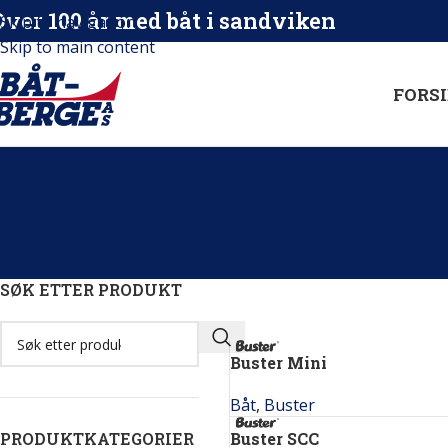
Over 100 år med båt i sandviken
Skip to navigation
Skip to main content
FORSI
SØK ETTER PRODUKT
Buster Mini
Båt
,
Buster
PRODUKTKATEGORIER
Buster SCC